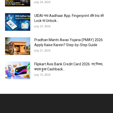
July 24, 2026
UIDAI नया Aadhaar App: Fingerprint और Iris को
Lock या Unlock...
July 23, 2026
Pradhan Mantri Awas Yojana (PMAY) 2026:
Apply Kaise Karein? Step-by-Step Guide
July 21, 2026
Flipkart Axis Bank Credit Card 2026: नए नियम,
बदला हुआ Cashback...
July 15, 2026