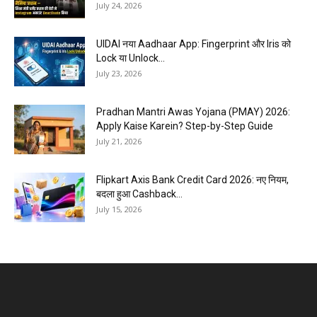
July 24, 2026
UIDAI नया Aadhaar App: Fingerprint और Iris को
Lock या Unlock...
July 23, 2026
Pradhan Mantri Awas Yojana (PMAY) 2026:
Apply Kaise Karein? Step-by-Step Guide
July 21, 2026
Flipkart Axis Bank Credit Card 2026: नए नियम,
बदला हुआ Cashback...
July 15, 2026