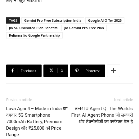
लिए भी खुल सकता है।
TAGS
Gemini Pro Free Subscription India
Google AI Offer 2025
Jio 5G Unlimited Plan Benefits
Jio Gemini Pro Free Plan
Reliance Jio Google Partnership
Facebook
X
Pinterest
Previous article
Next article
Lava Agni 4 – Made in India का
VERTU Agent Q: The World’s
दमदार 5G Smartphone
First AI Agent Phone जो लक्जरी
7000mAh Battery, Premium
और टेक्नोलॉजी का परफेक्ट मेल है
Design और ₹25,000 की Price
Range