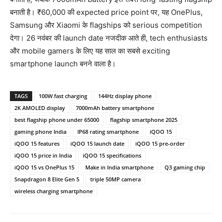
बनाती है। ₹60,000 की expected price point पर, यह OnePlus,
Samsung और Xiaomi के flagships को serious competition
देगा। 26 नवंबर की launch date नजदीक आते ही, tech enthusiasts
और mobile gamers के लिए यह साल का सबसे exciting
smartphone launch बनने वाला है।
TAGS
100W fast charging
144Hz display phone
2K AMOLED display
7000mAh battery smartphone
best flagship phone under 65000
flagship smartphone 2025
gaming phone India
IP68 rating smartphone
iQOO 15
iQOO 15 features
iQOO 15 launch date
iQOO 15 pre-order
iQOO 15 price in India
iQOO 15 specifications
iQOO 15 vs OnePlus 15
Make in India smartphone
Q3 gaming chip
Snapdragon 8 Elite Gen 5
triple 50MP camera
wireless charging smartphone