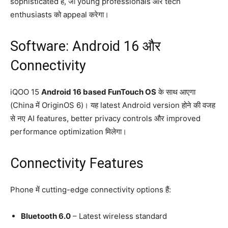
sophisticated है, जो young professionals और tech
enthusiasts को appeal करेगा।
Software: Android 16 और
Connectivity
iQOO 15
Android 16 based FunTouch OS
के साथ आएगा
(China में OriginOS 6)। यह latest Android version होने की वजह
से नए AI features, better privacy controls और improved
performance optimization मिलेगा।
Connectivity Features
Phone में cutting-edge connectivity options हैं:
Bluetooth 6.0
– Latest wireless standard