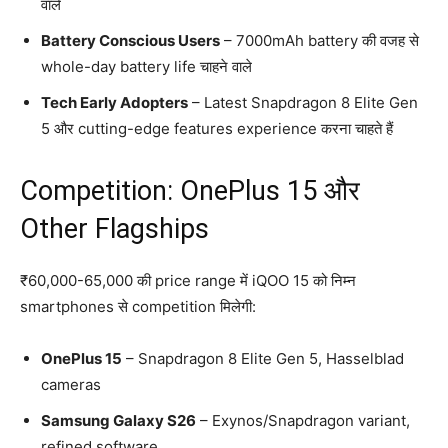
वाले
Battery Conscious Users
– 7000mAh battery की वजह से
whole-day battery life चाहने वाले
Tech Early Adopters
– Latest Snapdragon 8 Elite Gen
5 और cutting-edge features experience करना चाहते हैं
Competition: OnePlus 15 और
Other Flagships
₹60,000-65,000 की price range में iQOO 15 को निम्न
smartphones से competition मिलेगी:
OnePlus 15
– Snapdragon 8 Elite Gen 5, Hasselblad
cameras
Samsung Galaxy S26
– Exynos/Snapdragon variant,
refined software