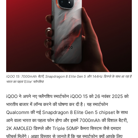
iQOO 15: 7000mAh बैटरी, Snapdragon 8 Elite Gen 5 और 144Hz डिस्प्ले के साथ आ रहा है
भारत का पहला 'Elite' फ्लैगशिप!
iQOO ने अपने नए फ्लैगशिप स्मार्टफोन iQOO 15 को 26 नवंबर 2025 को
भारतीय बाजार में लॉन्च करने की घोषणा कर दी है। यह स्मार्टफोन
Qualcomm की नई Snapdragon 8 Elite Gen 5 chipset के साथ
आने वाला भारत का पहला फोन होगा और इसमें 7000mAh की विशाल बैटरी,
2K AMOLED डिस्प्ले और Triple 50MP कैमरा सिस्टम जैसे दमदार
फीचर्स मिलेंगे। आइए विस्तार से जानते हैं कि यह स्मार्टफोन क्यों आपके लिए