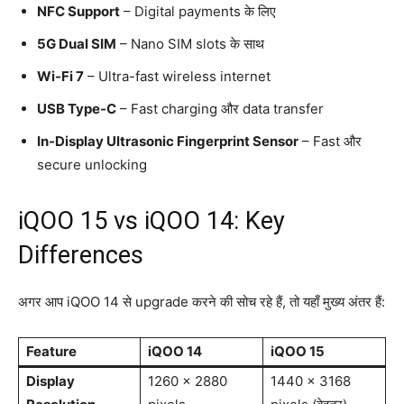
NFC Support
– Digital payments के लिए
5G Dual SIM
– Nano SIM slots के साथ
Wi-Fi 7
– Ultra-fast wireless internet
USB Type-C
– Fast charging और data transfer
In-Display Ultrasonic Fingerprint Sensor
– Fast और
secure unlocking
iQOO 15 vs iQOO 14: Key
Differences
अगर आप iQOO 14 से upgrade करने की सोच रहे हैं, तो यहाँ मुख्य अंतर हैं:
Feature
iQOO 14
iQOO 15
Display
1260 x 2880
1440 x 3168