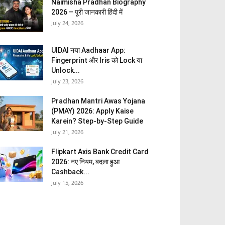
Naimisha Pradhan Biography
2026 – पूरी जानकारी हिंदी में
July 24, 2026
UIDAI नया Aadhaar App:
Fingerprint और Iris को Lock या
Unlock...
July 23, 2026
Pradhan Mantri Awas Yojana
(PMAY) 2026: Apply Kaise
Karein? Step-by-Step Guide
July 21, 2026
Flipkart Axis Bank Credit Card
2026: नए नियम, बदला हुआ
Cashback...
July 15, 2026